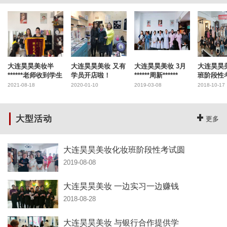
大连昊昊美妆半
大连昊昊美妆 又有
大连昊昊美妆 3月
大连昊昊
******老师收到学生
学员开店啦！
******周新******
班阶段性
2021-08-18
2020-01-10
2019-03-08
2018-10-17
大型活动
更多
大连昊昊美妆化妆班阶段性考试圆
2019-08-08
大连昊昊美妆 一边实习一边赚钱
2018-08-28
大连昊昊美妆 与银行合作提供学