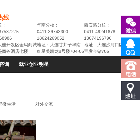
热线
校：
华南分校：
西安路分校：
87537275
0411-39743300
0411-49241678
68986
18624269052
13074196796
大连开发区金玛商城
地址：大连甘井子华南
地址：大连沙河口区民权街3
盛商务酒店七楼
红星美凯龙8号楼704-05
宝发金钻706
咨询
就业创业明星
昊微生活
对外交流