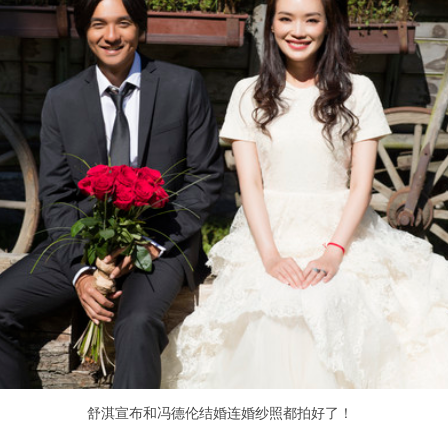
舒淇宣布和冯德伦结婚连婚纱照都拍好了！