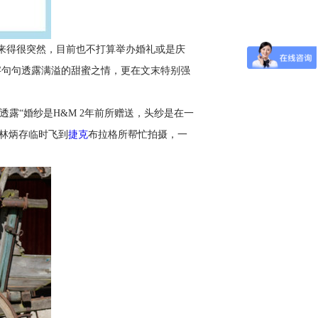
定来得很突然，目前也不打算举办婚礼或是庆
字字句句透露满溢的甜蜜之情，更在文末特别强
露“婚纱是H&M 2年前所赠送，头纱是在一
林炳存临时飞到
捷克
布拉格所帮忙拍摄，一