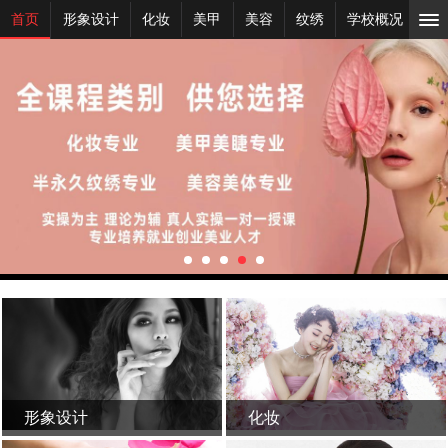
首页
形象设计
化妆
美甲
美容
纹绣
学校概况
新
形象设计
化妆