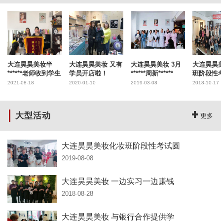
大连昊昊美妆半
大连昊昊美妆 又有
大连昊昊美妆 3月
大连昊昊
******老师收到学生
学员开店啦！
******周新******
班阶段性
2021-08-18
2020-01-10
2019-03-08
2018-10-17
大型活动
更多
大连昊昊美妆化妆班阶段性考试圆
2019-08-08
大连昊昊美妆 一边实习一边赚钱
2018-08-28
大连昊昊美妆 与银行合作提供学