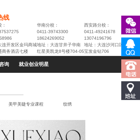
热线
校：
华南分校：
西安路分校：
87537275
0411-39743300
0411-49241678
68986
18624269052
13074196796
大连开发区金玛商城
地址：大连甘井子华南
地址：大连沙河口区民权街3
盛商务酒店七楼
红星美凯龙8号楼704-05
宝发金钻706
咨询
就业创业明星
美甲美睫专业课程
纹绣