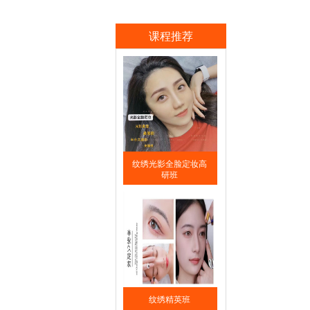
课程推荐
纹绣光影全脸定妆高
研班
纹绣精英班