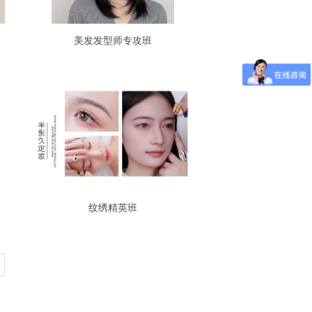
美发发型师专攻班
纹绣精英班