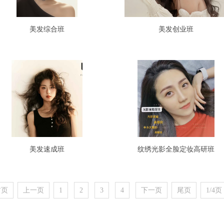
美发综合班
美发创业班
美发速成班
纹绣光影全脸定妆高研班
首页
上一页
1
2
3
4
下一页
尾页
1/4页