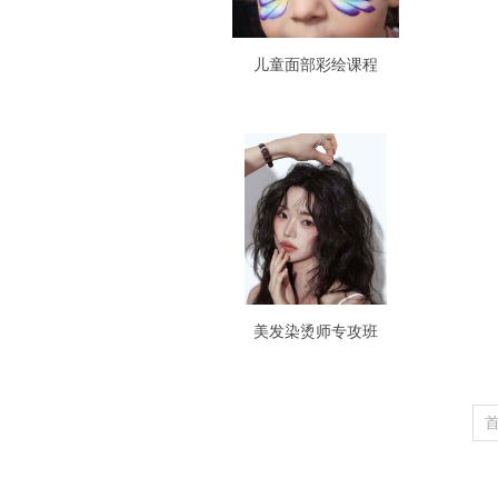
儿童面部彩绘课程
美发染烫师专攻班