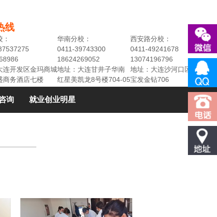
热线
校：
华南分校：
西安路分校：
87537275
0411-39743300
0411-49241678
68986
18624269052
13074196796
大连开发区金玛商城
地址：大连甘井子华南
地址：大连沙河口区民权街3
盛商务酒店七楼
红星美凯龙8号楼704-05
宝发金钻706
咨询
就业创业明星