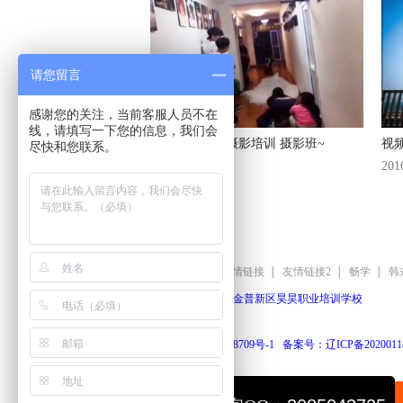
请您留言
感谢您的关注，当前客服人员不在
线，请填写一下您的信息，我们会
大连昊昊化妆摄影培训 摄影班~
视
尽快和您联系。
2016-04-26
201
友情链接
友情链接
友情链接2
畅学
韩
版权所有：
大连金普新区昊昊职业培训学校
辽ICP备16018709号-1
备案号：
辽ICP备202001