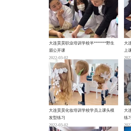
大连昊昊职业培训学校半******野生
大连
眉公开课
上
2022-03-02
202
大连昊昊化妆培训学校学员上课头模
大
发型练习
练
2022-03-02
202