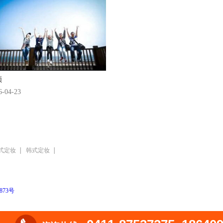
频
6-04-23
式定妆
韩式定妆
1873号